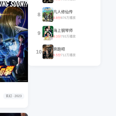
凡人修仙传
8
8.8分
876万播放
海上钢琴师
9
9.3分
793万播放
奔跑吧
10
6.5分
712万播放
玄幻 · 2023