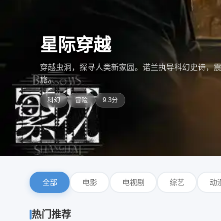
漫长的季节
高分悬疑年代剧，三个老男人与一桩跨越二十年的谜案
神之作。
悬疑
剧情
9.4分
全部
电影
电视剧
综艺
动
热门推荐