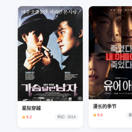
漫长的季节
星际穿越
★
9.4
悬
★
9.3
科幻 · 2014