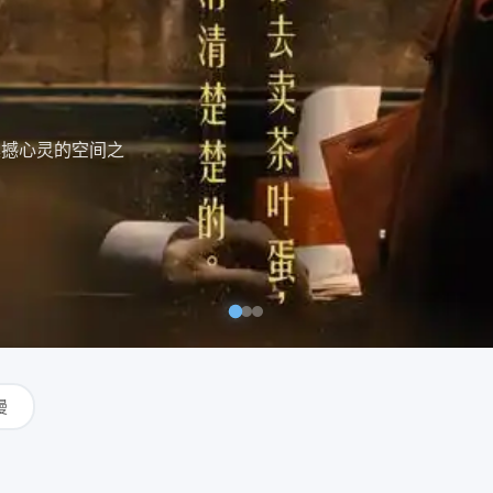
。豆瓣9.4封
漫