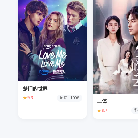
楚门的世界
★
9.3
剧情 · 1998
三体
★
8.7
科