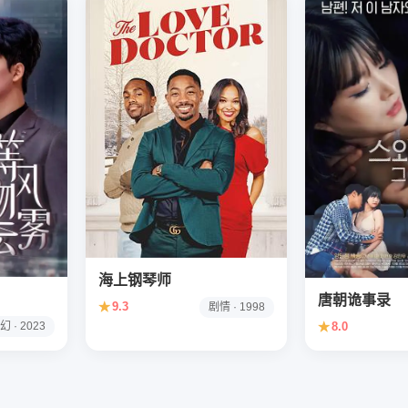
海上钢琴师
唐朝诡事录
★
9.3
剧情 · 1998
幻 · 2023
★
8.0