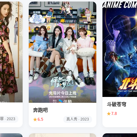
斗破苍穹
奔跑吧
★
7.8
罪 · 2023
★
6.5
真人秀 · 2023