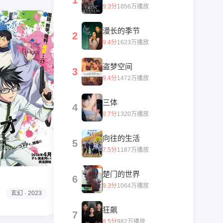
1
9.3分
1856万播放
漫长的季节
2
9.4分
1623万播放
盗梦空间
3
9.4分
1472万播放
三体
4
8.7分
1320万播放
向往的生活
5
7.5分
1187万播放
楚门的世界
6
9.3分
1064万播放
玄幻 · 2023
狂飙
7
8.5分
982万播放