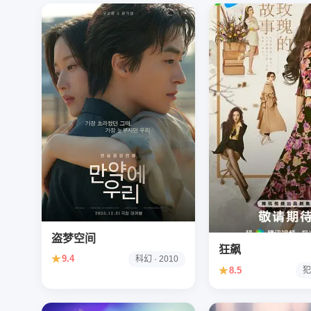
盗梦空间
狂飙
★
9.4
科幻 · 2010
★
8.5
犯